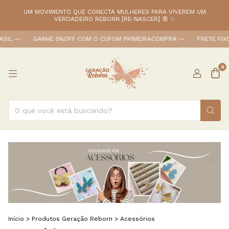
UM MOVIMENTO QUE CONECTA MULHERES PARA VIVEREM UM
VERDADEIRO REBORN [RE-NASCER] 🦋 ✨
ㅤ—
GANHE 5%OFF COM O CUPOM PRIMEIRACOMPRA ㅤ—
FRETE FIXO DE 
0
Início
>
Produtos Geração Reborn
>
Acessórios