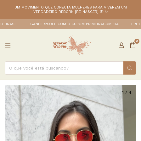
UM MOVIMENTO QUE CONECTA MULHERES PARA VIVEREM UM
VERDADEIRO REBORN [RE-NASCER] 🦋 ✨
SIL ㅤ—
GANHE 5%OFF COM O CUPOM PRIMEIRACOMPRA ㅤ—
FRETE FIXO
0
1
/
4